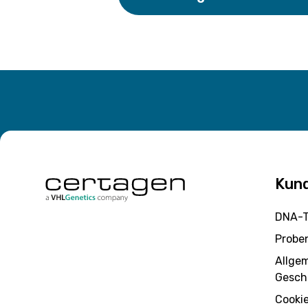
Kun
DNA-T
Probe
Allge
Gesch
Cooki