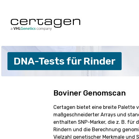
Zum
Inhalt
springen
Hunde
Rinder
DNA-Tests für Rinder
Katzen
Schwein
Pferde
Schafe
Alpakas
Ziegen
Boviner Genomscan
Tauben
Maßgesch
Certagen bietet eine breite Palette 
maßgeschneiderter Arrays und standa
enthalten SNP-Marker, die z. B. für
Rindern und die Berechnung genomi
Vielzahl genetischer Merkmale und 