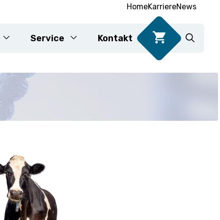
Home
Karriere
News
Service
Kontakt
DNA-Tests für Lebensmittel
Karyotypisierung
e