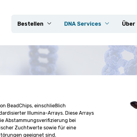
Bestellen
DNA Services
Über
DNA-Extraktion
e
Genotypisierungs-Arrays
KASP
Sequenzierung
neiderte Projekte
Markerentwicklung
Resistenzgene
von BeadChips, einschließlich
Sortenkontrolle &
rdisierter Illumina-Arrays. Diese Arrays
Reinheitsüberprüfung
 die Abstammungsverifizierung bei
Maßgeschneiderte Projekt
scher Zuchtwerte sowie für eine
Störungen geeignet sind.