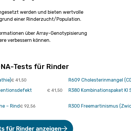
ingesetzt werden und bieten wertvolle
rgrund einer Rinderzucht/Population.
formationen über Array-Genotypisierung
iere verbessern können.
NA-Tests für Rinder
thie)
R609 Cholesterinmangel (C
€
41,50
entionsdefekt
R380 Kombinationspaket KI 
€
41,50
ne – Rind
R300 Freemartinismus (Zwic
€
92,56
s für Rinder anzeigen