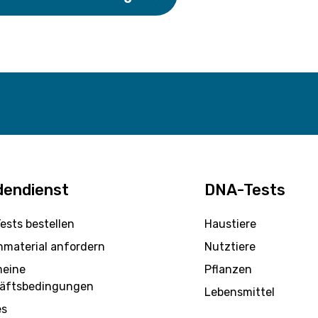
dendienst
DNA-Tests
ests bestellen
Haustiere
nmaterial anfordern
Nutztiere
meine
Pflanzen
äftsbedingungen
Lebensmittel
es