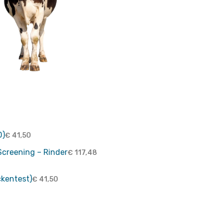
D)
€
41,50
Screening – Rinder
€
117,48
kentest)
€
41,50