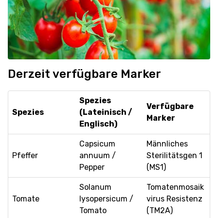
Derzeit verfügbare Marker
Spezies
Verfügbare
Spezies
(Lateinisch /
Marker
Englisch)
Capsicum
Männliches
Pfeffer
annuum /
Sterilitätsgen 1
Pepper
(MS1)
Solanum
Tomatenmosaik
Tomate
lysopersicum /
virus Resistenz
Tomato
(TM2A)