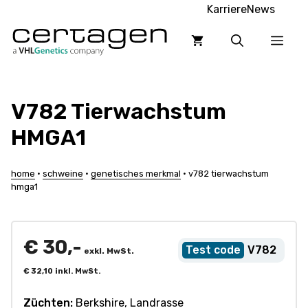
Zum
Karriere
News
Inhalt
Men
springen
V782 Tierwachstum
HMGA1
home
•
schweine
•
genetisches merkmal
•
v782 tierwachstum
hmga1
€
30,-
V782
exkl. MwSt.
€
32,10
inkl. MwSt.
Züchten:
Berkshire, Landrasse