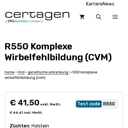
Zum
Karriere
News
Inhalt
Men
springen
R550 Komplexe
Wirbelfehlbildung (CVM)
home
•
rind
•
genetische erkrankung
•
r550 komplexe
wirbelfehlbildung (cvm)
€
41,50
R550
exkl. MwSt.
€
44,41
inkl. MwSt.
Züchten:
Holstein