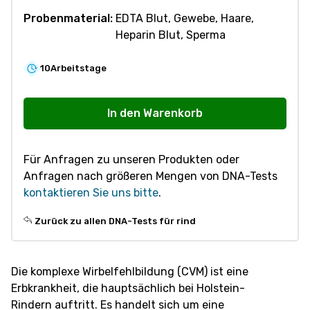
Probenmaterial:
EDTA Blut, Gewebe, Haare,
Heparin Blut, Sperma
10
Arbeitstage
R550
Komplexe
In den Warenkorb
Wirbelfehlbildung
(CVM)
Für Anfragen zu unseren Produkten oder
Menge
Anfragen nach größeren Mengen von DNA-Tests
kontaktieren Sie uns bitte
.
Zurück zu allen DNA-Tests für rind
Die komplexe Wirbelfehlbildung (CVM) ist eine
Erbkrankheit, die hauptsächlich bei Holstein-
Rindern auftritt. Es handelt sich um eine