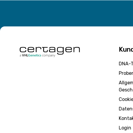
Kun
DNA-T
Probe
Allge
Gesch
Cooki
Daten
Konta
Login