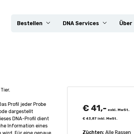
Bestellen
DNA Services
Über
DNA-Extraktion
e
Genotypisierungs-Arrays
KASP
Sequenzierung
neiderte Projekte
Markerentwicklung
Tier.
Resistenzgene
as Profil jeder Probe
Sortenkontrolle &
€
41,-
exkl. MwSt.
ode dargestellt
Reinheitsüberprüfung
ieses DNA-Profil dient
€
43,87
inkl. MwSt.
Maßgeschneiderte Projekt
he Information eines
Züchten:
Alle Rassen
 wird. Für eine genaue