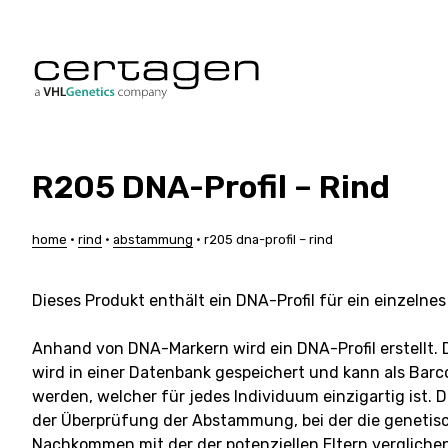
Zum
Inhalt
springen
R205 DNA-Profil – Rind
Hunde
Rinder
Katzen
Schwein
Pferde
Schafe
home
•
rind
•
abstammung
•
r205 dna-profil – rind
Alpakas
Ziegen
Tauben
Maßgesch
Dieses Produkt enthält ein DNA-Profil für ein einzelnes 
Anhand von DNA-Markern wird ein DNA-Profil erstellt. D
wird in einer Datenbank gespeichert und kann als Barc
werden, welcher für jedes Individuum einzigartig ist. D
der Überprüfung der Abstammung, bei der die genetisc
Nachkommen mit der der potenziellen Eltern verglichen