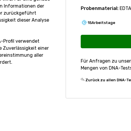
n Informationen der
Probenmaterial:
EDTA
r zurückgeführt
ssigkeit dieser Analyse
15
Arbeitstage
R205
DNA-
-Profil verwendet
Profil
e Zuverlässigkeit einer
-
bereinstimmung aller
Für Anfragen zu unse
Rind
rdert.
Mengen von DNA-Test
Menge
Zurück zu allen DNA-Te