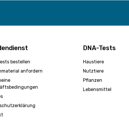
dendienst
DNA-Tests
ests bestellen
Haustiere
nmaterial anfordern
Nutztiere
meine
Pflanzen
äftsbedingungen
Lebensmittel
es
schutzerklärung
kt