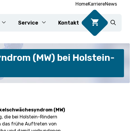
Home
Karriere
News
Service
Kontakt
DNA-Tests für Lebensmittel
ndrom (MW) bei Holstein-
Karyotypisierung
kelschwächesyndrom (MW)
, die bei Holstein-Rindern
e
 das frühe Auftreten von
che und damit verbundenen