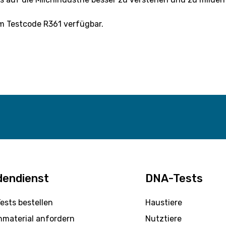
em Testcode R361 verfügbar.
dendienst
DNA-Tests
ests bestellen
Haustiere
nmaterial anfordern
Nutztiere