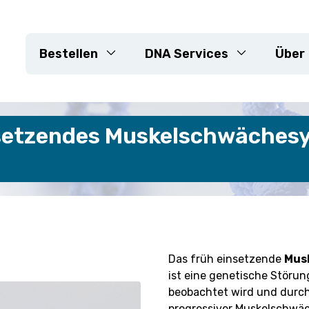
Bestellen
DNA Services
Über
DNA-Extraktion
setzendes Muskelschwächesy
e
Genotypisierungs-Arrays
KASP
Sequenzierung
neiderte Projekte
Markerentwicklung
Resistenzgene
Sortenkontrolle &
Das früh einsetzende
Mus
Reinheitsüberprüfung
ist eine genetische Störung
Maßgeschneiderte Projekt
beobachtet wird und durch
progressiver Muskelschwä