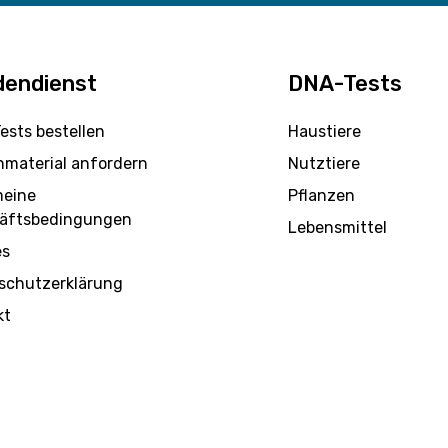
dendienst
DNA-Tests
ests bestellen
Haustiere
nmaterial anfordern
Nutztiere
meine
Pflanzen
äftsbedingungen
Lebensmittel
es
schutzerklärung
kt