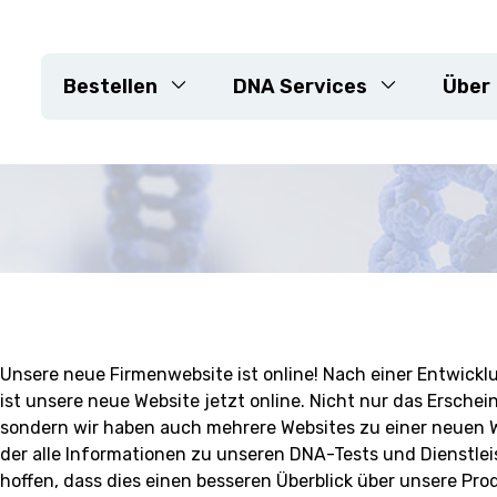
Bestellen
DNA Services
Über
DNA-Extraktion
e
Genotypisierungs-Arrays
KASP
Sequenzierung
neiderte Projekte
Markerentwicklung
Resistenzgene
Unsere neue Firmenwebsite ist online! Nach einer Entwick
Sortenkontrolle &
ist unsere neue Website jetzt online. Nicht nur das Erschei
Reinheitsüberprüfung
sondern wir haben auch mehrere Websites zu einer neuen
Maßgeschneiderte Projekt
der alle Informationen zu unseren DNA-Tests und Dienstlei
hoffen, dass dies einen besseren Überblick über unsere Pr