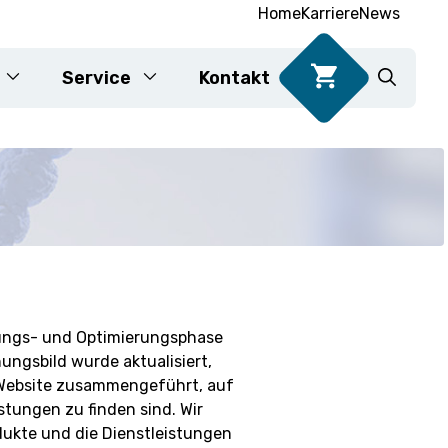
Home
Karriere
News
Service
Kontakt
DNA-Tests für Lebensmittel
Karyotypisierung
lungs- und Optimierungsphase
nungsbild wurde aktualisiert,
 Website zusammengeführt, auf
e
stungen zu finden sind. Wir
odukte und die Dienstleistungen