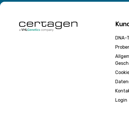
Kun
DNA-T
Probe
Allge
Gesch
Cooki
Daten
Konta
Login