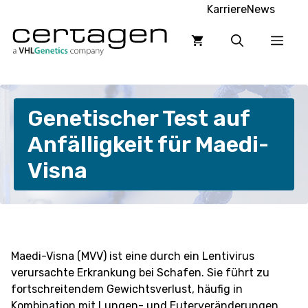
Zum
Karriere
News
Inhalt
Men
springen
Genetischer Test auf
Anfälligkeit für Maedi-
Visna
Maedi-Visna (MVV) ist eine durch ein Lentivirus
verursachte Erkrankung bei Schafen. Sie führt zu
fortschreitendem Gewichtsverlust, häufig in
Kombination mit Lungen- und Euterveränderungen