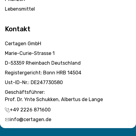
Lebensmittel
Kontakt
Certagen GmbH
Marie-Curie-Strasse 1
D-53359 Rheinbach Deutschland
Registergericht: Bonn HRB 14504
Ust-ID-Nr.: DE247730580
Geschäftsführer:
Prof. Dr. Ynte Schukken, Albertus de Lange
+49 2226 871600
Produkt zum Warenkorb
Zur
info@certagen.de
hinzugefügt.
Kasse
0 Artikel -
€
0,-